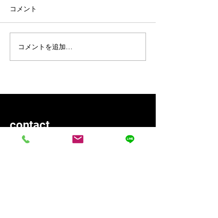
コメント
コメントを追加…
contact
〒338-0001
埼玉県さいたま市中央区
​上落合5-14-11
info@mama-kos.com