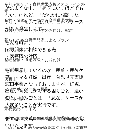
産前産後ケア・育児世帯支援／オンライン外
そのような中、「病院にいくほどでも
来
ない」けれど、「だれかに相談した
産前・産後ケア、ママ＆育児世帯支援
い」、「聞いてほしい」というケース
が多々発生します。
日替りお弁当、おかずのお届け、配達
暮らしの各分野専門家によるプラン
そんな時に、
・専門家に相談できる先
お知らせ
・医療職の対応
整理整頓・収納方法・お片付け
助産師
をご用意しているのが、産前・産後ケ
ア、ママ＆妊娠・出産・育児世帯支援
保育士
窓口事業となっておりますが、妊娠、
ママサポーターさん募集
出産、育児にかんする困りごと、迷い
ごと、悩みごとは、「急な」ケースが
ラジオ出演
大変多いことが実情です。
業務委託のご案内
まずは、公式LINEにお友達登録をお願
産前産後家事お掃除お洗濯お買い物支援
いいたします。
LINEQ＆A｜さいママ協働事業｜妊娠出産育児