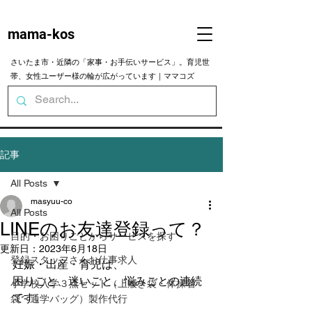
mama-kos
さいたま市・近隣の「家事・お手伝いサービス」。育児世
帯、女性ユーザー様の輪が広がっています｜ママコズ
記事
All Posts
masyuu-co
All Posts
LINEのお友達登録って？
目的・お困りごとからサービスを探す
更新日：
2023年6月18日
登録スタッフさんお仕事求人
妊娠・出産・育児は、
困りごと、迷いごと、悩みごとの連続
小学校入学３点セット（上履き袋・体操着
です。
袋・通学バッグ）製作代行