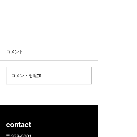
訪問可能エリアは？
コメント
家事代行サービスのご利用 家事訪問
支援のご利用 食事作り支援のご利用
助産師等の訪問支援のご利用 につい
コメントを追加…
て、訪問可能エリアは以下となってお
ります。 （訪問可能エリア） さいた
ま市西区 さいたま市北区 さいたま
市大宮区 さいたま市見沼区 さいた
ま市中央区 さいたま市桜区 さい...
contact
〒338-0001