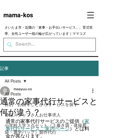
mama-kos
さいたま市・近隣の「家事・お手伝いサービス」。育児世
帯、女性ユーザー様の輪が広がっています｜ママコズ
記事
All Posts
masyuu-co
All Posts
通常の家事代行サービスと
目的・お困りごとからサービスを探す
何が違う？
登録スタッフさんお仕事求人
通常の家事代行サービスのご提供（
家
小学校入学３点セット（上履き袋・体操着
事代行サービスご案内ページ
）とは料
袋・通学バッグ）製作代行
金が異なります。