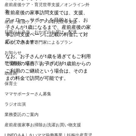
産前産後ケア・育児世帯支援／オンライン外
来
産前産後の家事訪問支援では、支援、
フォロー、サポートを目的として、お
産前・産後ケア、ママ＆育児世帯支援
子さんが1歳になるまで、産前産後の家
日替りお弁当、おかずのお届け、配達
事訪問支援ページに記載の料金にて対
応ができます。
暮らしの各分野専門家によるプラン
お知らせ
なお、お子さんが1歳を過ぎてもご利用
整理整頓・収納方法・お片付け
ご継続の場合、お子さんが1歳前からの
ご利用のご継続という場合は、そのま
助産師
まの料金で訪問が可能です。
保育士
ママサポーターさん募集
ラジオ出演
業務委託のご案内
産前産後家事お掃除お洗濯お買い物支援
LINEQ＆A｜さいママ協働事業｜妊娠出産育児