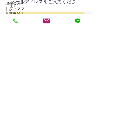
メールアドレスをご入力くださ
LINEQ＆A
い
｜さいママ
協働事業｜
妊娠出産育
児支援＆相
お問い合わせ内容をお聞かせくだ
談事業
さい
家事助産師
Q＆A｜さい
ママ協働事
業｜妊娠出
産育児支援
＆相談事業
Send
産前産後助
産師Q＆A｜
さいママ協
働事業｜妊
娠出産育児
支援＆相談
事業
オンライン
Q＆A｜さい
ママ協働事
業｜妊娠出