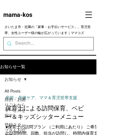
mama-kos
さいたま市・近隣の「家事・お手伝いサービス」。育児世
帯、女性ユーザー様の輪が広がっています｜ママコズ
お知らせ一覧
お知らせ
All Posts
産前・産後ケア、ママ＆育児世帯支援
目的・お困
りごとから
保育士による訪問保育、ベビ
サービスを
ー＆キッズシッターメニュー
探す
登録スタッ
●保育士の訪問プラン （ご利用にあたり） ご希望
フさんお仕
の訪問時間、回数、担当が訪問し、時間内保育支