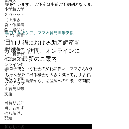
事求人
援を行います。 ご予定は事前ご予約制となりま
小学校入学
す。 お預かりできる人数・年齢2人まで 生後2ヵ月
３点セット
～小学校低学年くらいのお子さま ​※親御さまがご
（上履き
在宅であれば、生後2ヵ月より小さいお子さ...
袋・体操着
袋・通学バ
産前・産後ケア、ママ＆育児世帯支援
ッグ）製作
代行
コロナ禍における助産師産前
産前産後ケ
産後ケア訪問、オンラインに
ア・育児世
ついて最新のご案内
帯支援／オ
ンライン外
コロナ禍という社会の変化に伴い、ママさんや赤
来
ちゃんが外に出る機会が大きく減っております。
産前・産後
そのような背景から、助産師への相談、訪問依
ケア、ママ
頼、オンライン依頼が大変増えており、また、コ
＆育児世帯
ロナの影響で、ご予約日程の変更対応も日々多く
支援
出ております。...
日替りお弁
当、おかず
のお届け、
配達
暮らしの各