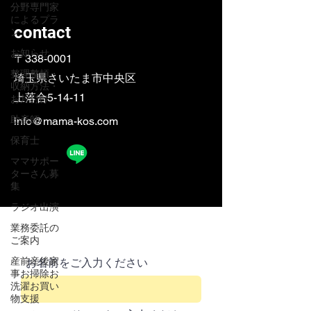
分野専門家
によるプラ
contact
ン
お知らせ
〒338-0001
整理整頓・
埼玉県さいたま市中央区
収納方法・
​上落合5-14-11
お片付け
助産師
info@mama-kos.com
保育士
ママサポー
ターさん募
集
ラジオ出演
業務委託の
ご案内
産前産後家
お名前をご入力ください
事お掃除お
洗濯お買い
物支援